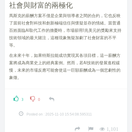
社會與財富的兩極化
馬斯克的薪酬方案不僅是企業與領導者之間的合約，它也反映
了當前社會對科技和創新極端信任與懷疑並存的情緒。當普通
百姓面臨AI取代工作的擔憂時，市場卻用1兆美元的獎勵來支持
技術領域的最大賭注，這種現象無疑加劇了社會財富的不平
等。
在未來十年，如果特斯拉能成功實現其各項目標，這一薪酬方
案將成為商業史上的經典案例。然而，若AI技術的發展進程緩
慢，未來的市場反應可能會使這一巨額薪酬成為一個悲劇性的
象徵。
3
0
Posted on : 2025-11-10 15:54:08.595311
1,101