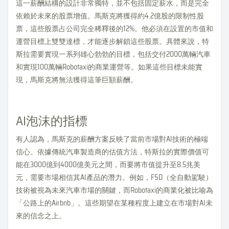
這一薪酬結構的設計非常獨特，並不包括固定薪水，而是完全
依賴於未來的股票增值。馬斯克將獲得約4.2億股的限制性股
票，這些股票占公司完全稀釋後的12%。他必須在設置的市值和
運營目標上雙雙達標，才能逐步解鎖這些股票。具體來說，特
斯拉需要實現一系列雄心勃勃的目標，包括交付2000萬輛汽車
和實現100萬輛Robotaxi的商業運營等。如果這些目標未能實
現，馬斯克將無法獲得這筆巨額薪酬。
AI泡沫的指標
有人認為，馬斯克的薪酬方案反映了當前市場對AI技術的極端
信心。依據傳統汽車製造商的估值方法，特斯拉的實際價值可
能在3000億到4000億美元之間，而要將市值提升至8.5兆美
元，需要市場相信其AI產品的潛力。例如，FSD（全自動駕駛）
技術被視為未來汽車市場的關鍵，而Robotaxi的商業化被比喻為
「公路上的Airbnb」。這些期望在某種程度上建立在市場對AI未
來的信念之上。