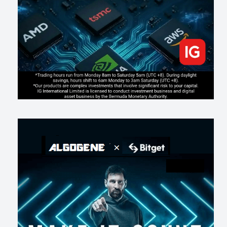
207
0
1
2026-07-19
Making probabilistic model forecasts tamper-evident (and why it
changes evaluation)
214
2
0
2026-07-17
AI走出聊天室 三巨頭爭定義權
187
0
1
2026-07-16