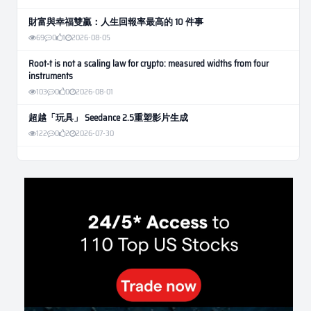
財富與幸福雙贏：人生回報率最高的 10 件事
69
0
1
2026-08-05
Root-t is not a scaling law for crypto: measured widths from four
instruments
103
0
0
2026-08-01
超越「玩具」 Seedance 2.5重塑影片生成
122
0
2
2026-07-30
Weekly Momentum Rebalance Strategy for Gold and Silver Trading
172
0
3
2026-07-25
AI and Volatility: Forecasting How Much a Market Moves, Not Which
Way
144
0
0
2026-07-24
인생에 반전 기회는 몇 번이나 올까? 한국 소년 주식신 몰락으로
본 레버리지와 인성의 게임
300
0
2
2026-07-21
Inside Trumps Trading Playbook: The Art of Market Manipulation