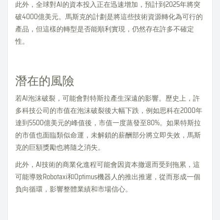
此外，全球對AI的資本投入正在迅速增加，預計到2025年將突
破4000億美元。馬斯克的計劃是將這些技術資源轉化為可行的
產品，但這樣的轉型是否能順利實現，仍然存在許多不確定
性。
潛在的風險
若AI泡沫破裂，可能會對特斯拉產生深遠的影響。歷史上，許
多科技公司的市值在泡沫破裂後大幅下跌，例如思科在2000年
達到5500億美元的峰值後，市值一度蒸發至80%。如果特斯拉
的市值也面臨類似命運，未解鎖的薪酬部分將立即失效，馬斯
克的巨額獎勵也將隨之消失。
此外，AI技術的商業化進程可能會因資本撤退而受到拖累，這
可能導致Robotaxi和Optimus機器人的推出推遲，從而形成一個
負向循環，影響整體業績和市場信心。