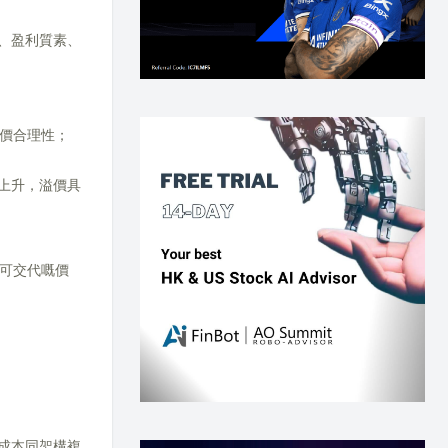
牌、盈利質素、
溢價合理性；
上升，溢價具
可交代嘅價
成本同架構複