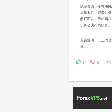
總結嚟講，滙豐用P
減息週期、資產估值
散戶而言，重點唔在
投資者應有嘅操作。
免責聲明：以上內容
課。
3
0