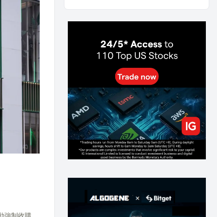
AI and Volatility: Forecasting How Much a Market
Moves, Not Which Way
137
0
0
2026-07-24
인생에 반전 기회는 몇 번이나 올까? 한국 소년
주식신 몰락으로 본 레버리지와 인성의 게임
290
0
2
2026-07-21
Inside Trumps Trading Playbook: The Art of
Market Manipulation
197
0
1
2026-07-19
Making probabilistic model forecasts tamper-
evident (and why it changes evaluation)
206
2
0
2026-07-17
AI走出聊天室 三巨頭爭定義權
181
0
1
2026-07-16
《人生七年》揭真相：改掉這 5 種「窮人思
維」，財富自然來
219
0
3
2026-07-15
動強制收購，