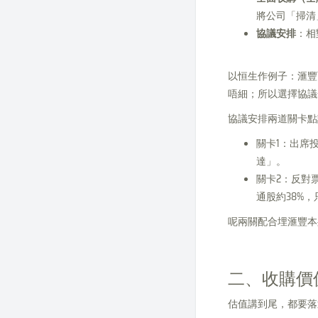
將公司「掃清
協議安排
：相
以恒生作例子：滙豐
唔細；所以選擇協議
協議安排兩道關卡點
關卡1：出席
達」。
關卡2：反對
通股約38%
呢兩關配合埋滙豐本
二、收購價值
估值講到尾，都要落