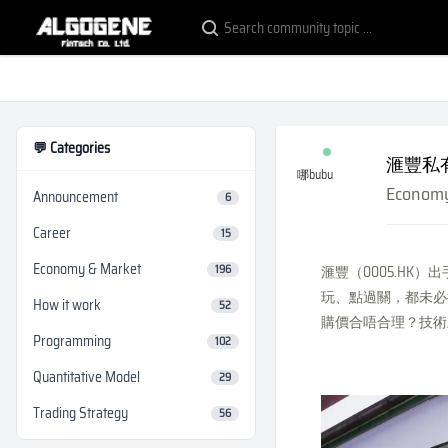
💬 Categories
滙豐私
哪bubu
Economy
Announcement
6
Career
15
Economy & Market
196
滙豐（0005.HK
玩、點過關，都未必
How it work
52
購價合唔合理？技術
Programming
102
Quantitative Model
29
Trading Strategy
56