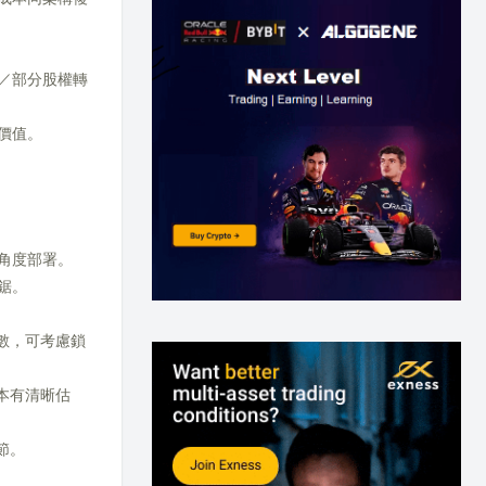
／部分股權轉
價值。
角度部署。
鋸。
數，可考慮鎖
本有清晰估
節。