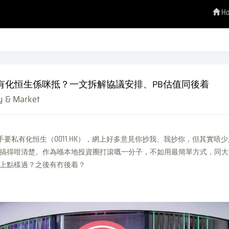
H
有化恒生係咪抵？一文拆解協議安排、PB估值同後着
 & Market
）出手要私有化恒生（0011.HK），網上好多意見你抄我、我抄你，但其實唔
搞得咁清楚。作為喺本地投資圈打滾嘅一分子，不如用最簡單方式，同大
上點樣過？之後有冇後着？