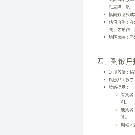
雜度降一級。
協同效應與成
估值再塑：在
讓」等動作，
地區策略：香
四、對散戶
短期股價：協
風險點：投票
策略提示：
有貨者
利。
無貨者
算。
期權／