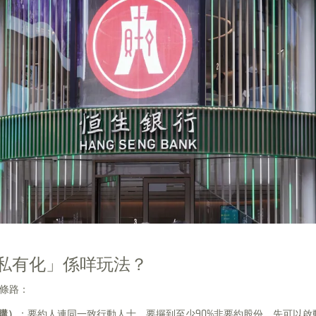
私有化」係咩玩法？
條路：
購）
：要約人連同一致行動人士，要攞到至少90%非要約股份，先可以啟