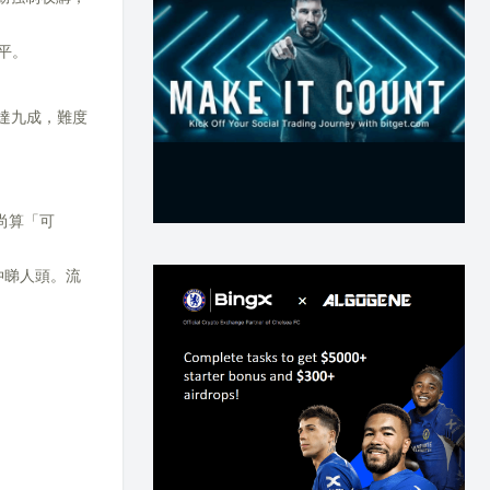
平。
達九成，難度
尚算「可
仲睇人頭。流