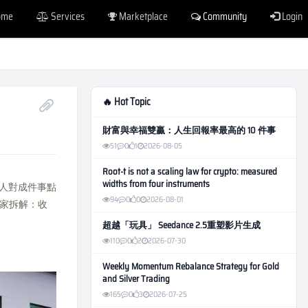
ome
Services
Marketplace
Community
Login
🔥 Hot Topic
財富與幸福雙贏：人生回報率最高的 10 件事
51
0
1
2026-08-05
Root-t is not a scaling law for crypto: measured
widths from four instruments
少人對成件事點
94
0
0
2026-08-01
家拆解：收
超越「玩具」 Seedance 2.5重塑影片生成
110
0
2
2026-07-30
Weekly Momentum Rebalance Strategy for Gold
and Silver Trading
165
0
3
2026-07-25