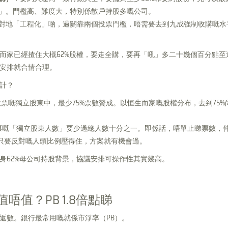
」。門檻高、難度大，特別係散戶持股多嘅公司。
對地「工程化」啲，過關靠兩個投票門檻，唔需要去到九成強制收購嘅水
而家已經揸住大概62%股權，要走全購，要再「吼」多二十幾個百分點至
安排就合情合理。
計？
投票嘅獨立股東中，最少75%票數贊成。以恒生而家嘅股權分布，去到75%
票嘅「獨立股東人數」要少過總人數十分之一。即係話，唔單止睇票數，
，只要反對嘅人頭比例壓得住，方案就有機會過。
身62%母公司持股背景，協議安排可操作性其實幾高。
唔值？PB 1.8倍點睇
返數。銀行最常用嘅就係市淨率（PB）。