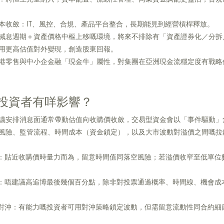
本收斂：IT、風控、合規、產品平台整合，長期能見到經營槓桿釋放。
減息週期＋資產價格中樞上移嘅環境，將來不排除有「資產證券化／分拆
用更高估值對外變現，創造股東回報。
港零售與中小企金融「現金牛」屬性，對集團在亞洲現金流穩定度有戰略
投資者有咩影響？
議安排消息面通常帶動估值向收購價收斂，交易型資金會以「事件驅動」
風險、監管流程、時間成本（資金鎖定），以及大市波動對溢價之間嘅拉
：貼近收購價時量力而為，留意時間值同落空風險；若溢價收窄至低單位
：唔建議高追博最後幾個百分點，除非對投票通過概率、時間線、機會成
對沖：有能力嘅投資者可用對沖策略鎖定波動，但需留意流動性同合約細