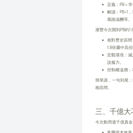
定義：PB = 市
解讀：PB<
風險溢酬等。
滙豐今次開到PB約1
相對歷史區間
1.8倍屬中高
宏觀環境：減
說服力。
控制權溢價：
簡單講，一句到尾：
格區間。
三、千億大
今次動用過千億真金
集團資本效率