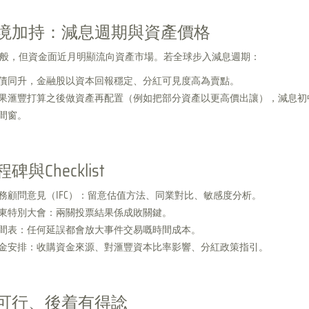
境加持：減息週期與資產價格
般，但資金面近月明顯流向資產市場。若全球步入減息週期：
債同升，金融股以資本回報穩定、分紅可見度高為賣點。
果滙豐打算之後做資產再配置（例如把部分資產以更高價出讓），減息初
間窗。
與Checklist
務顧問意見（IFC）：留意估值方法、同業對比、敏感度分析。
東特別大會：兩關投票結果係成敗關鍵。
間表：任何延誤都會放大事件交易嘅時間成本。
金安排：收購資金來源、對滙豐資本比率影響、分紅政策指引。
可行、後着有得諗