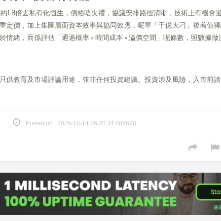
B約1.8倍去私有化恒生，價格唔失禮，協議安排路徑清晰，技術上有機會
重定價，加上集團層面資本效率與協同效應，呢單「千億大刁」後着值得
於情緒，而係評估「通過概率 × 時間成本 × 溢價空間」呢條數，照數據
只供教育及市場評論用途，並非任何投資建議。投資涉及風險，入市前請
Posted on : 2025-10-14 06:20:34.809698