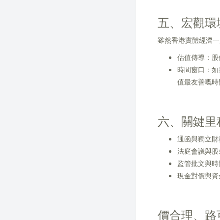
五、宏觀環
雖然香港實體經濟一
估值傳導：股
時間窗口：如
值最友善嘅時
六、關鍵里程碑
通函與獨立財
法庭會議與股
監管批文與時
現金對價與資
價合理、路