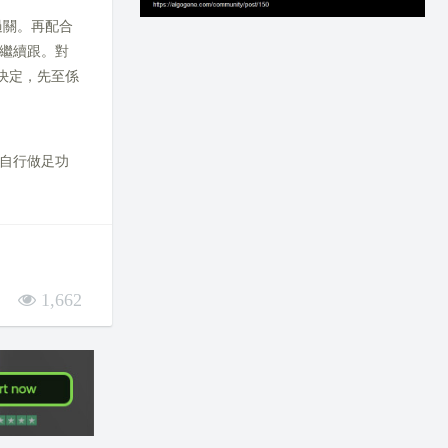
過關。再配合
繼續跟。對
做決定，先至係
自行做足功
1,662