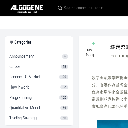
💬 Categories
穩定幣
Rex
Economy
Tsang
Announcement
6
Career
15
Economy & Market
196
数字金融浪潮席捲全球
分。香港作為國際金
How it work
52
僅為市場帶來合規性
Programming
102
富規劃的家族辦公室
實現資產代幣化的重
Quantitative Model
29
Trading Strategy
56