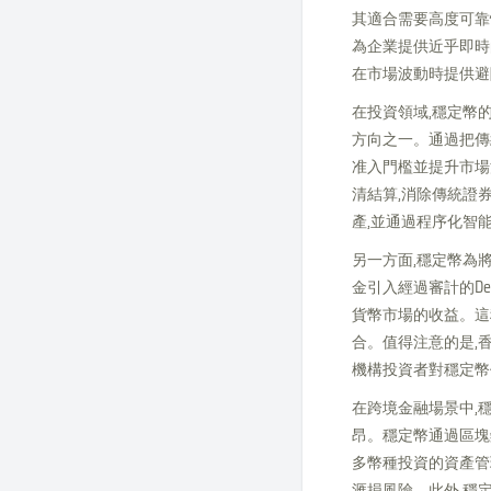
其適合需要高度可靠
為企業提供近乎即時
在市場波動時提供避
在投資領域,穩定幣的應
方向之一。通過把傳
准入門檻並提升市場
清結算,消除傳統證
產,並通過程序化智
另一方面,穩定幣為將
金引入經過審計的D
貨幣市場的收益。這
合。值得注意的是,
機構投資者對穩定幣
在跨境金融場景中,
昂。穩定幣通過區塊
多幣種投資的資產管
滙損風險。此外,穩