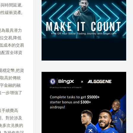
與時間延遲,
性緩衝資產,
被視為最具潜力
位交易,降低
,低成本的交易
地配置全球資
规穩定幣,把資
獲取高於傳統
數字金融的融
進一步增強了
且手續費高
用。對於涉及
免多次兑换的
人 為操作失誤