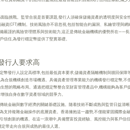
仍面臨挑戰。監管合規是首要課題,發行人須確保儲備資產的透明度與安全性
反恐融資(CFT)機制。技術風險亦不容忽視,包括智能合約漏洞、私鑰管理與
備嚴謹的風險管理體系與技術能力,這正是傳統金融機構的優勢所在——長
戶信任,為發行穩定幣提供了堅實基礎。
發行人要求高
定幣發行人設定高標準,包括最低資本要求,儲備資產隔離機制與贖回保障
也為合規機構創造市場機遇。具備資產管理專業能力的機構發行穩定幣,不
融生態的戰略布局。通過把穩定幣整合至財富管理產品中,機構能夠為客戶
時增強自身在數字資產領域的競爭力。
傳統金融與數字經濟的關鍵基礎設施。随着技術不斷成熟與監管日益清晰
為支持複雜金融操作的底層資產。香港擁抱這一趨勢,不僅能鞏固國際金融
引領創新的機遇。在這一浪潮中,具備豐富投資經驗、風控能力與客戶信
動穩定带走向合規與成熟的最佳人選。