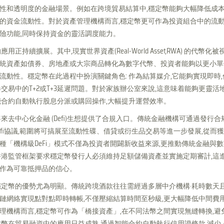
性和透明度的金融場景。例如在跨境貿易結算中,穩定幣能夠大幅降低成本
的資金流動性。對於資產管理機構而言,穩定幣更可作為投資組合中的流動
險功能,同時保持資金的靈活調度能力。
用正持續擴展。其中,現實世界資產(Real-World Asset,RWA) 的代幣化
統資產如債券、房地產或大宗商品轉化為數字代幣、投資者能夠以更小單
流動性。穩定幣在此過程中扮演關鍵角色: 作為結算媒介,它能夠實現即時
券交易中的T+2或T+3延遲問題。對於家族辦公室來說,這意味着能夠更靈活
能合約自動執行股息分派或購回操作,大幅提升運營效率。
來去中心化金融 (Defi)生想提供了合規入口。傳統金融機構可通過發行合
efi協議,範圍將可搞展至流動性碟、借貸或衍生品交易等進一步發展,從而
種「機構級DeFi」模式不僅為投資者開闢新收益來源,更推動傳統金融與
香港監管框架要求穩定幣發行人必須維持足額儲備資產並實施定期審計,這
作為可靠抵押品的信心。
穩定幣的優勢尤為明顯。傳統跨境酒款往往需經過多層中介機構·耗時數天
鏈網絡實現點對點即時轉帳,不僅壓縮結算時間至秒級,更大幅降低中間費
理機構而言,穩定幣可作為「橋接資產」,在不同法幣之間實現無縫轉換,避
定幣在貿易融資中的應用日益成熟,通過智能合約自動執行信用證條款,減少