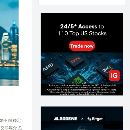
AI and Volatility: Forecasting How Much a Market
Moves, Not Which Way
134
0
0
2026-07-24
인생에 반전 기회는 몇 번이나 올까? 한국 소년
주식신 몰락으로 본 레버리지와 인성의 게임
287
0
2
2026-07-21
Inside Trumps Trading Playbook: The Art of
Market Manipulation
195
0
1
2026-07-19
Making probabilistic model forecasts tamper-
evident (and why it changes evaluation)
203
2
0
2026-07-17
AI走出聊天室 三巨頭爭定義權
177
0
1
2026-07-16
《人生七年》揭真相：改掉這 5 種「窮人思
維」，財富自然來
幣不同,穩定
217
0
3
2026-07-15
交易媒介,尤