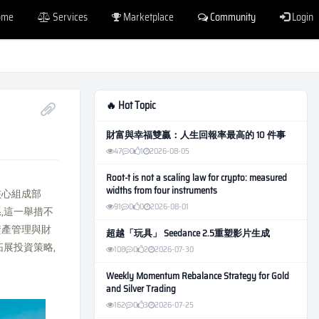
ome
Services
Marketplace
Community
Login
🔥 Hot Topic
財富與幸福雙贏：人生回報率最高的 10 件事
47
0
1
2026-08-05
Root-t is not a scaling law for crypto: measured
widths from four instruments
核心組成部
91
0
0
2026-08-01
,這一舉措不
資產管理與財
超越「玩具」 Seedance 2.5重塑影片生成
展投資策略,
108
0
2
2026-07-30
Weekly Momentum Rebalance Strategy for Gold
and Silver Trading
162
0
3
2026-07-25