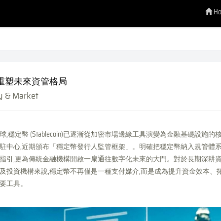
H
重塑未來資管格局
 & Market
,穩定幣 (Stablecoin)已逐漸從加密市場邊緣工具演變為金融基礎設施的
駐中心,近期頒布「穩定幣發行人監管框架」。明確把穩定幣納入規管體系
指引,更為傳統金融機構開啟一扇通往數字化未來的大門。對於長期深耕
及投資機構來說,穩定幣不再僅是一種支付媒介,而是成為提升資金效本、拓
要工具。