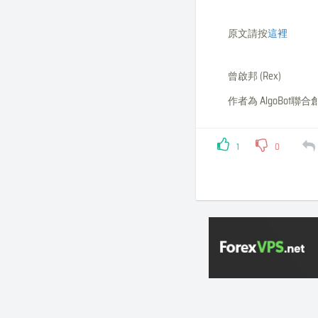
原文請按
這裡
曾啟邦 (Rex)
作者為 AlgoBot聯
1
0