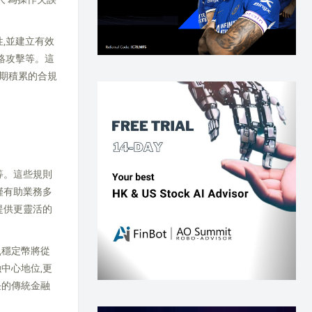
,並建立有效
網絡攻擊等。這
期積累的合規
等。這些規則
僅有助業務多
提供更靈活的
,穩定幣將從
中心地位,更
任的傳統金融