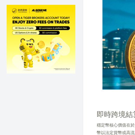
即時跨境結
穩定幣核心價值在於
幣以法定貨幣或高流