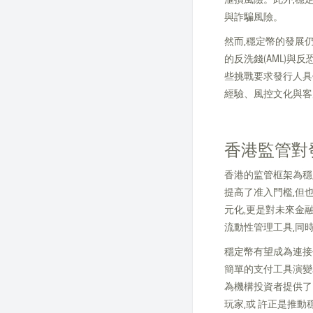
與詐騙風險。
然而,穩定幣的發展
的反洗錢(AML)與
些挑戰要求發行人具
經驗、風控文化與客
香港監管對
香港的监管框架為穩
提高了准入門檻,但
元化,更是對未來金
流動性管理工具,同
穩定幣有望成為連接
簡單的支付工具演變
為機構投資者提供了
玩家,或 許正是推