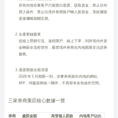
所有內地存量客戶只能賣出股票、提取資金，禁止任何
買入操作、禁止往境外券商賬戶轉入新資金，系統層面
直接攔截相關交易。
全產業鏈嚴查
從線上營銷引流、遠程開戶、線上下單，到跨境內外資
金轉賬全流程管控，嚴禁境外券商在內地開展非法證券
服務。
過渡期後全面清退
2028 年 5 月期限一到，涉事券商面向內地的網站、
APP、伺服器將統一關停，不再留有灰色操作空間。
三家券商重罰核心數據一覽
券商
處罰金額
高管個人罰款
內地客戶佔比