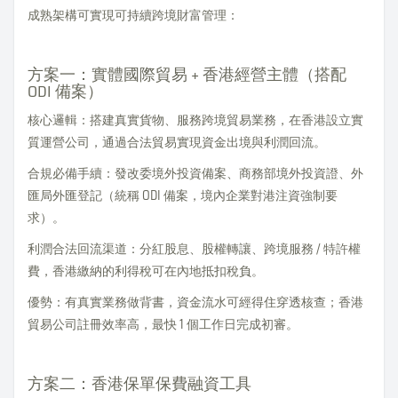
成熟架構可實現可持續跨境財富管理：
方案一：實體國際貿易 + 香港經營主體（搭配
ODI 備案）
核心邏輯：搭建真實貨物、服務跨境貿易業務，在香港設立實
質運營公司，通過合法貿易實現資金出境與利潤回流。
合規必備手續：發改委境外投資備案、商務部境外投資證、外
匯局外匯登記（統稱 ODI 備案，境內企業對港注資強制要
求）。
利潤合法回流渠道：分紅股息、股權轉讓、跨境服務 / 特許權
費，香港繳納的利得稅可在內地抵扣稅負。
優勢：有真實業務做背書，資金流水可經得住穿透核查；香港
貿易公司註冊效率高，最快 1 個工作日完成初審。
方案二：香港保單保費融資工具