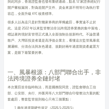
與此同步，香港證監會也發布重磅通函，點名 12 家證券經紀行
開戶審核漏洞，對偽造開戶文件、資金來源不明等行為執行零
容忍，全面升級 KYC 核查標準。
很多人以為這只是針對幾家券商的單獨處罰，事實遠不止於
此。這是 2022 年以來監管整治非法跨境證券業務的集中落地，
標誌著跨境財富管理正式邁入全面強制合規新時代。不論普通
散戶、大灣區投資者還是高淨值企業主，看懂這次監管風暴底
層邏輯、分清合法與灰色通道、規劃好兩年過渡期資產處置方
案，是眼下最緊要的事。
一、風暴根源：八部門聯合出手，非
法跨境證券全鏈封堵
本次重罰並非臨時執法，而是國務院同意，證監會聯合工信
部、公安部、央行、外匯局等八大部門聯合印發整治方案的配
套處罰，整套監管規則核心只有三個重點：
兩年過渡期硬性規定（2026.5-2028.5）