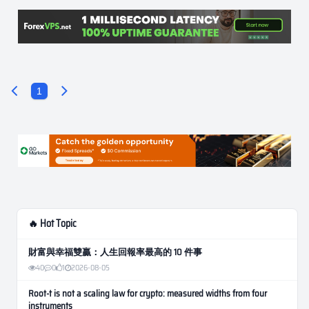
1
🔥 Hot Topic
財富與幸福雙贏：人生回報率最高的 10 件事
40
0
1
2026-08-05
Root-t is not a scaling law for crypto: measured widths from four
instruments