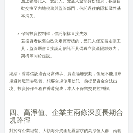
層上報委託人、受託人、受益人全部身份信息，數據自
動交換至內地稅務與監管部門，信託過往的隱私屬性基
本消失。
保留投資控制權，信託架構直接失效
若投資者依舊自己決定買賣標的，受託人僅充當走賬工
具，監管層會直接認定信託不具備獨立資產隔離效力，
架構等同於虛設。
總結：香港信託適合財富傳承、資產隔離規劃，但絕不能用來
規避跨境證券監管。想要合規使用信託，前提是資金合法出
境、投資操作全程在香港完成，本人不保留交易控制權。
四、高淨值、企業主兩條深度長期合
規路徑
對於有企業經營、大額海外資產配置需求的高淨值人群，兩套