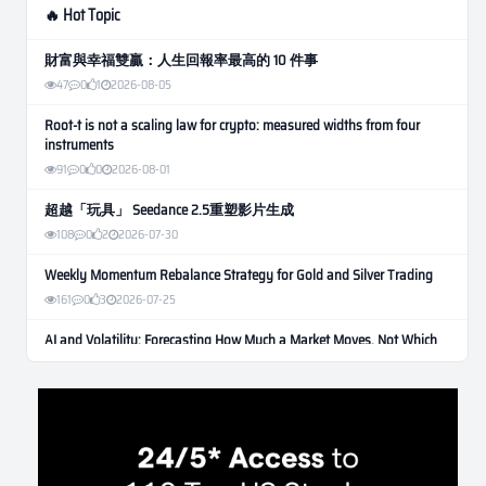
🔥 Hot Topic
財富與幸福雙贏：人生回報率最高的 10 件事
47
0
1
2026-08-05
Root-t is not a scaling law for crypto: measured widths from four
instruments
91
0
0
2026-08-01
超越「玩具」 Seedance 2.5重塑影片生成
108
0
2
2026-07-30
Weekly Momentum Rebalance Strategy for Gold and Silver Trading
161
0
3
2026-07-25
AI and Volatility: Forecasting How Much a Market Moves, Not Which
Way
134
0
0
2026-07-24
인생에 반전 기회는 몇 번이나 올까? 한국 소년 주식신 몰락으로
본 레버리지와 인성의 게임
287
0
2
2026-07-21