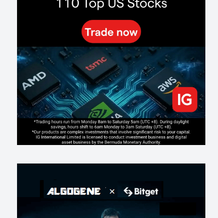
Inside Trumps Trading Playbook: The Art of Market Manipulation
195
0
1
2026-07-19
Making probabilistic model forecasts tamper-evident (and why it
changes evaluation)
203
2
0
2026-07-17
AI走出聊天室 三巨頭爭定義權
177
0
1
2026-07-16
《人生七年》揭真相：改掉這 5 種「窮人思維」，財富自然來
217
0
3
2026-07-15