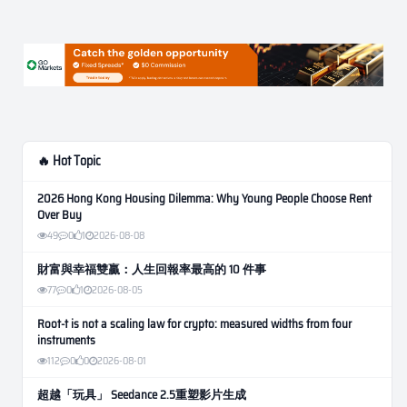
🔥 Hot Topic
2026 Hong Kong Housing Dilemma: Why Young People Choose Rent
Over Buy
49
0
1
2026-08-08
財富與幸福雙贏：人生回報率最高的 10 件事
77
0
1
2026-08-05
Root-t is not a scaling law for crypto: measured widths from four
instruments
112
0
0
2026-08-01
超越「玩具」 Seedance 2.5重塑影片生成