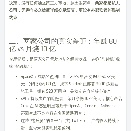
决定，没有任何独立第三方审核。原因很简单：
两家都是私人
公司，无需向公众披露详细交易细节，更没有外部监管的强制
约束
。
二、两家公司的真实差距：年赚 80
亿 vs 月烧 10 亿
交易背后，是两家公司天差地别的经营状况，堪称 “印钞机” 收
购 “烧钱机”：
SpaceX：成熟的盈利巨兽：2025 年营收 150-160 亿美
元，净利润约 80 亿，旗下 Starlink 已部署 9000 多颗在
轨卫星，拥有 920 万用户，是稳定造血的核心资产；
xAI：持续失血的追赶者：每月净烧 10 亿美元，核心产品
Grok 在 AI 赛道明显落后于 OpenAI、Google、Anthropic，
还因生成不良内容在多国遭遇调查；
连带 “拖后腿” 的 X 平台（前 Twitter）：广告收入持续下
滑，至今未能实现稳定盈利。