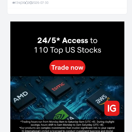
134
0
2
2026-07-30
Weekly Momentum Rebalance Strategy for Gold and Silver Trading
180
0
3
2026-07-25
AI and Volatility: Forecasting How Much a Market Moves, Not Which
Way
147
0
0
2026-07-24
인생에 반전 기회는 몇 번이나 올까? 한국 소년 주식신 몰락으로
본 레버리지와 인성의 게임
307
0
2
2026-07-21
Inside Trumps Trading Playbook: The Art of Market Manipulation
209
0
1
2026-07-19
Making probabilistic model forecasts tamper-evident (and why it
changes evaluation)
218
2
0
2026-07-17
AI走出聊天室 三巨頭爭定義權
192
0
1
2026-07-16