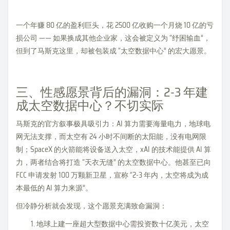
一个年赚 80 亿的盈利巨头，花 2500 亿收购一个月烧 10 亿的亏
损公司 —— 如果换成其他企业家，这会被定义为 “纾困输血”，
但到了马斯克这里，却被包装成 “太空数据中心” 的宏大愿景。
三、性感愿景背后的漏洞：2-3 年建
成太空数据中心？不切实际
马斯克的官方叙事极具吸引力：AI 算力需要海量电力，地球电
网无法支撑，而太空有 24 小时不间断的太阳能，没有电网限
制；SpaceX 的火箭能将设备送入太空，xAI 的技术能提供 AI 算
力，两者结合将打造 “天衣无缝” 的太空数据中心。他甚至已向
FCC 申请发射 100 万颗新卫星，宣称 “2-3 年内，太空将成为成
本最低的 AI 算力来源”。
但冷静分析就会发现，这个愿景充满致命漏洞：
地球上建一座超大型数据中心需投资数十亿美元，太空