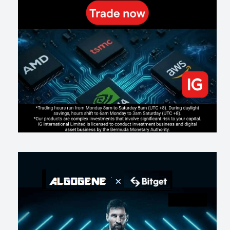
191
0
1
2026-07-19
Making probabilistic model forecasts tamper-evident (and why it
changes evaluation)
201
2
0
2026-07-17
AI走出聊天室 三巨頭爭定義權
172
0
1
2026-07-16
《人生七年》揭真相：改掉這 5 種「窮人思維」，財富自然來
209
0
3
2026-07-15