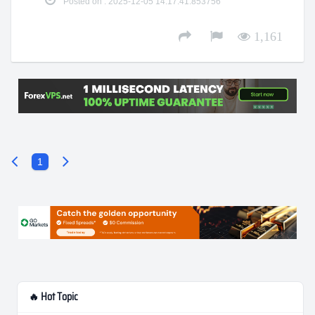
Posted on : 2025-12-05 14:17:41.853756
1,161
1
🔥 Hot Topic