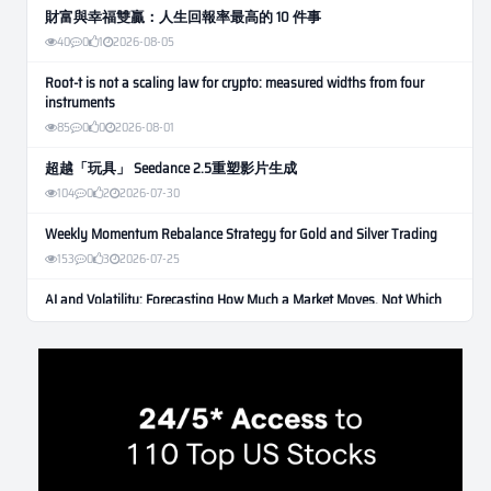
財富與幸福雙贏：人生回報率最高的 10 件事
40
0
1
2026-08-05
Root-t is not a scaling law for crypto: measured widths from four
instruments
85
0
0
2026-08-01
超越「玩具」 Seedance 2.5重塑影片生成
104
0
2
2026-07-30
Weekly Momentum Rebalance Strategy for Gold and Silver Trading
153
0
3
2026-07-25
AI and Volatility: Forecasting How Much a Market Moves, Not Which
Way
129
0
0
2026-07-24
인생에 반전 기회는 몇 번이나 올까? 한국 소년 주식신 몰락으로
본 레버리지와 인성의 게임
276
0
2
2026-07-21
Inside Trumps Trading Playbook: The Art of Market Manipulation