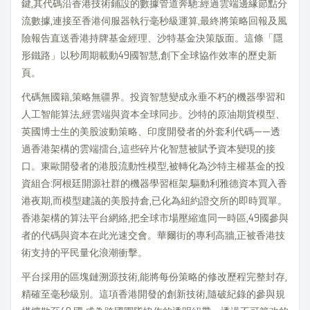
鍵,其代碼沿香港技術鋪設的數據管道奔馳:經過雲端邊緣節點分
流數據,連接至香港伺服器執行毫秒級運算,最終將策略回報及風
險報告直送香港持牌基金經理、沙特基金決策版面。這條「隱
形鐵路」以秒周期載動49國智慧,創下全球協作效率的歷史新
頁。
代碼無國籍,策略無疆界。投資智慧變成永垂不朽的機器學習和
人工智能算法,經雲端與資本全球同步。沙特的原油期貨模型、
英國博士生的美股波動策略、印度開發者的外套利代碼——透
過香港架構的雲端擂台,這些碎片化智慧被賦予資本變現的接
口。東歐開發者的港股流動性模型,被轉化為沙特主權基金的投
資組合:阿根廷開源社群的機器學習框架,驅動利雅德資本買入香
港夜期,而模型建議的美股持倉,已化為紐約證交所的即時買單。
香港架構的算法平台網絡,把全球市場壓縮進同一時區,49國參與
者的代碼與資本在此光速交會。華爾街的專利高牆,正被香港技
術支持的平民量化浪潮衝擊。
平台採用的區塊鏈溯源技術,能將每份策略的修改歷程完整封存,
精確至毫秒級別。這項香港開發的創新技術,隨破紀錄的參與規