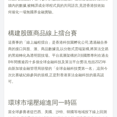
牆內的數據,被轉譯成全球程式員的共同語言,見證香港技術如
何催化一場無國界金融實驗。
構建股匯商品線上擂台賽
這賽事的「線上編程擂台」是香港科技園孵化公司,透過融合券
商的接口與股、滙、商品數據流,以分散式雲端架構,將算法交易
的黑箱轉化為透明競技場。平台底層架構的3項國際專利在過去
8年間獲逾四十多個全球金融科技及算法平台獎項,包括2023年
由新加坡金融管理局頒發的「全球金融科技獎第一名」,這與今
次比賽破紀錄參與的規模,正是對香港算法金融科技的最高認
可。
環球市場壓縮進同一時區
當全球參賽者從巴西、美國、沙特、韓國等地域按下線上回測