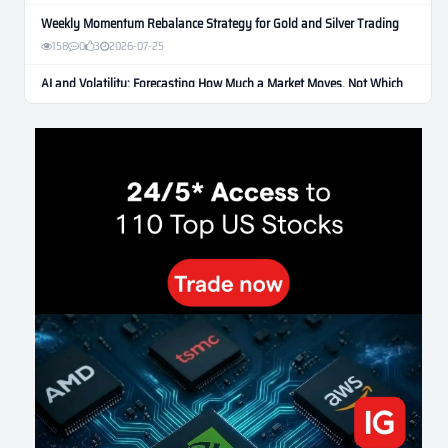
Weekly Momentum Rebalance Strategy for Gold and Silver Trading
158
0
3
2026-07-25
AI and Volatility: Forecasting How Much a Market Moves, Not Which
Way
131
0
0
2026-07-24
인생에 반전 기회는 몇 번이나 올까? 한국 소년 주식신 몰락으로
본 레버리지와 인성의 게임
281
0
2
2026-07-21
Inside Trumps Trading Playbook: The Art of Market Manipulation
193
0
1
2026-07-19
Making probabilistic model forecasts tamper-evident (and why it
changes evaluation)
202
2
0
2026-07-17
AI走出聊天室 三巨頭爭定義權
176
0
1
2026-07-16
《人生七年》揭真相：改掉這 5 種「窮人思維」，財富自然來