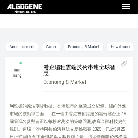
Announcement
Career
Economy & Market
How it work
港企編程雲端技術串連全球智
Rex
慧
Tsang
Economy & Market
利雅德的原油期貨數據、香港股市的逐筆成交紀錄、紐約外匯
市場的波動率曲面——在一個由香港技術搭建的雲端擂台上:49
國:800名參與者正以每秒逾萬次的策略回測,改寫金融科技史的
規則。這場「沙特阿拉伯演算法交易挑戰賽 2025」已於5月25
日正式開始,創下全球參與人數規模之最。這些曾壟斷於機構高