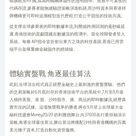
模擴散至49 國,成為跨國團隊協作的透明紐帶。透過不可篡改的
代碼存證,參賽者能無縫驗證策略演進軌跡,而沙特資本與香港持
牌機構更可即時追溯模型迭代歷程,打造公平競技的技術共識。
從支撑全球參賽者的即時數據串流,到壓縮跨洲回測的毫秒級延
遲,香港技術的貢獻隱藏在數據流的暗湧中。當全球開發者登入
系統。每條 API指令皆折射出東方之珠的科技基因,香港已用雲
端平台架構重繪金融協作的經緯線。
體驗實盤戰 角逐最佳算法
此刻,全球頂尖程式員正經歷金融史上最刺激的實盤實驗。他們
的交易策略於6月底封存於香港技術平台的系統中,7月至8月接
入橫跨美股、港 股、沙特股市、滙、商品的即時數據流,經歷真
實市況的試煉。這場無聲戰爭的勝者,將在9月登上全球最大金
融科技盛會Money20/20 的利雅德舞台,向37000名行業領袖演示
策略,角逐全球最佳算法,勝出算法將獲配沙特與香港機構的百萬
美元種子資本,打造自動化資管服務。