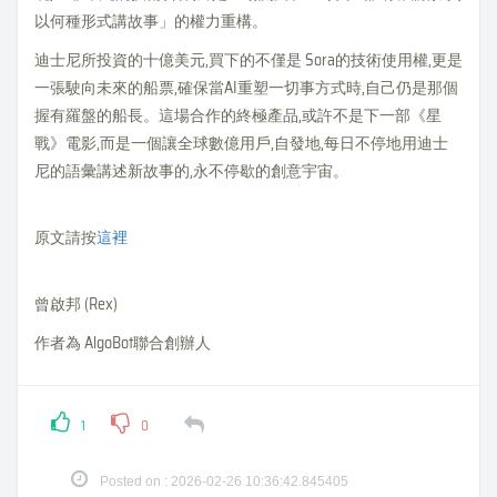
以何種形式講故事」的權力重構。
迪士尼所投資的十億美元,買下的不僅是 Sora的技術使用權,更是
一張駛向未來的船票,確保當AI重塑一切事方式時,自己仍是那個
握有羅盤的船長。這場合作的終極產品,或許不是下一部《星
戰》電影,而是一個讓全球數億用戶,自發地,每日不停地用迪士
尼的語彙講述新故事的,永不停歇的創意宇宙。
原文請按
這裡
曾啟邦 (Rex)
作者為 AlgoBot聯合創辦人
1
0
Posted on : 2026-02-26 10:36:42.845405