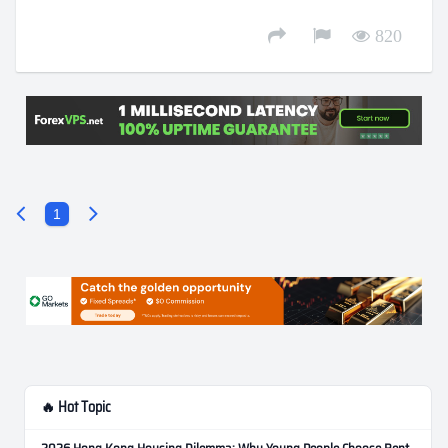
820
1
🔥 Hot Topic