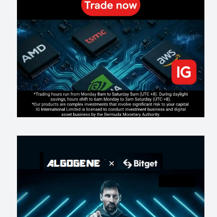
307
0
2
2026-07-21
Inside Trumps Trading Playbook: The Art of Market Manipulation
211
0
1
2026-07-19
Making probabilistic model forecasts tamper-evident (and why it
changes evaluation)
218
2
0
2026-07-17
AI走出聊天室 三巨頭爭定義權
192
0
1
2026-07-16