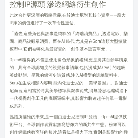
控制IP源頭 滲透網絡衍生創作
此次合作更深層的戰略意義,在於迪士尼對其核心資產——龐大
IP庫的價值進行了一次革命性重估。
「過去,這些角色與故事是純粹的「終端消費品」,透過電影、樂
園、商品被觀眾消費。而在AI 時代,尤其是在Sora這類大型擴散
模型中,它們被轉化為最寶貴的「創作基本語言單元」。
OpenAl獲得的,不僅是使用角色形象的權利,更是將其百餘年積累
的、具有全球認知度的視覺敍事語彙,包括漫威(Marvel) 的超級
英雄動態、星戰的銀河史詩質感,注入AI模型的訓練資料中。
Sora在生成相關內容時,能内化迪士尼的 「美學基因」。對迪士
尼而言,這相當於將其美學標準與敍事範式,悄無聲息地編碼進下
一代視覺創作工具的底層邏輯中,其影響力將遠超任何單一電影
或系列。
協議所描繪的未來,是一個由迪士尼控制IP 源頭、OpenAl提供技
術平台、全球創作者貢獻無窮想像力的新共生生態。粉絲可以
創作鋼鐵俠教烹飪的短片,這看似是權力下放,實則是影響力的極