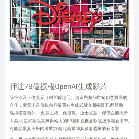
押注78億授權OpenAI生成影片
該筆涉及十億美元（約78億港元）資金與整個世紀創意寶庫的
合作，實質上是傳統內容帝國在生成式AI浪潮衝擊下,所發動一
場規模空前的 「創意主權」保衛戰。迪士尼並非僅僅在擁抱新
工具,而是試圖以其無與倫比的IP艦隊,親自駕馭這股浪潮新衝擊,
可能顛覆其王座的破壞力,轉化為鞏固其敍事霸權的新引擎。