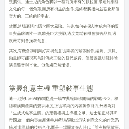
致擴張。迪士尼的角色將以一種前所未有的颗粒度,滲透到網絡
文化的每一個角落,而所有衍生的創作,最終都將指向並強化那個
官方的、正統的IP宇宙。
然而,這場豪賭也隱含巨大風險。首先,如何確保AI生成內容的質
量與品牌调性一致,將是巨大挑戰,過度寬鬆有機會損害品牌,過
度嚴苛則會扼殺創意。
其次,有機會加劇與好萊塢創意從業者的緊張關係,編劇、演員、
動畫師可能視其為對傳統工藝的替代威脅。儘管協議明確排除
演員聲音與肖像。但焦慮已然瀰漫。
掌握創意主權 重塑敍事生態
迪士尼與OpenAl的聯盟,是一場在典範轉移關頭的戰略卡位。標
誌着娛樂產業的競爭維度,正從單純的內容製作能力,升級為對
「生成式敍事生態」的定義權與主導權之爭。迪士尼正將其IP
帝國,從一個內容生產堡壘,轉型為驅動全球AI創意文化的作業系
統,並非單純的技術合作,而是一場關於在AI時代「誰有權講故事,