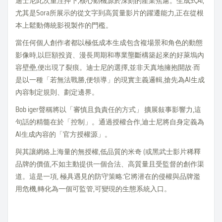
迪士尼此次重注押下,核心動機源於深刻的產業焦慮。生成式Al,
尤其是Sora所展示的從文字到高質量影片的躍遷能力,正在從根
本上鬆動傳統影視製作的門檻。
當任何個人創作者都以極低成本生成包含複場景和角色的動態
影像時,以巨額投資、漫長周期和專業壟斷構築起來的好萊塢內
容壁壘,便出現了裂痕。迪士尼的選擇,並非天真地擁抱開故·而
是以一種「若無法戰勝,便領導」的現實主義邏輯,搶先為AI生成
內容制定規則、劃定邊界。
Bob iger聲稱將以「審慎且負責任的方式」 擴展敍事影響力,這
句話的精髓在於「控制」。通過授權合作,迪士尼將自身定義為
AI生成內容的「官方授權源」。
與其讓網絡上海量的無授權,低品質的米奇 (或黑武士影片稀釋
品牌的價值,不如主動提供一個合法、高質量且受監督的創作渠
道。這是一項, 極具遇見的防守策略:它將潜在的侵權與品牌濫
用危機,轉化為一個可監管,可變現的生態系統入口。