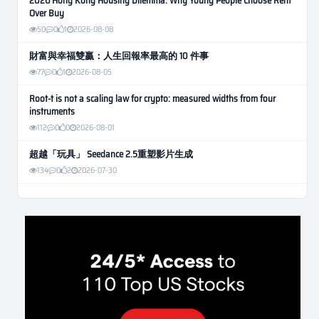
2026 Hong Kong Housing Dilemma: Why Young People Choose Rent
Over Buy
50
0
1
2026-08-08
財富與幸福雙贏：人生回報率最高的 10 件事
77
0
1
2026-08-05
Root-t is not a scaling law for crypto: measured widths from four
instruments
112
0
0
2026-08-01
超越「玩具」 Seedance 2.5重塑影片生成
134
0
2
2026-07-30
Weekly Momentum Rebalance Strategy for Gold and Silver Trading
180
0
3
2026-07-25
AI and Volatility: Forecasting How Much a Market Moves, Not Which
Way
147
0
0
2026-07-24
인생에 반전 기회는 몇 번이나 올까? 한국 소년 주식신 몰락으로
본 레버리지와 인성의 게임