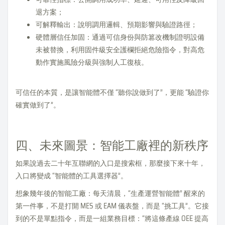
退方案；
可解釋輸出：說明調用邏輯、預期影響與驗證路徑；
硬體層信任加固：通過可信身份與防篡改機制證明設備
未被替換，利用固件級安全護欄拒絕危險指令，對高危
動作實施風險分級與強制人工復核。
可信任的本質，是讓智能體不僅 “聽你說做到了”，更能 “驗證你
確實做到了”。
四、未來圖景：智能工廠裡的新秩序
如果說過去二十年互聯網的入口是搜索框，那麼接下來十年，
入口將變成 “智能體的工具選擇器”。
想象幾年後的智能工廠：每天清晨，“生產運營智能體” 醒來的
第一件事，不是打開 MES 或 EAM 儀表盤，而是 “挑工具”。它接
到的不是單點指令，而是一組業務目標：“將這條產線 OEE 提高