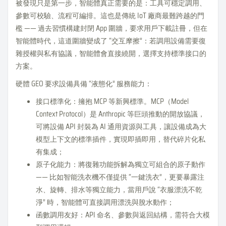
被發現只是第一步，智能體真正需要的是：工具可穩定調用、
參數可校驗、流程可編排。這也是傳統 IoT 廠商最難跨越的門
檻 —— 過去習慣構建封閉 App 圍牆，要求用戶下載註冊，但在
智能體時代，這道圍牆變成了 “交互摩擦”：若調用設備需要復
雜授權與私有協議，智能體會直接繞開，選擇支持標準接口的
方案。
硬體 GEO 要求設備具備 “液態化” 服務能力：
接口標準化：擁抱 MCP 等新興標準。MCP（Model
Context Protocol）是 Anthropic 等巨頭推動的開放協議，
可將設備 API 封裝為 AI 通用資源與工具，讓設備成為大
模型上下文的標準插件，實現即插即用，替代碎片化私
有集成；
原子化能力：將復雜功能拆解為獨立可組合的原子動作
—— 比如智能洗衣機不僅提供 “一鍵洗衣”，更要暴露注
水、旋轉、排水等獨立能力，當用戶說 “衣服漂洗不乾
淨” 時，智能體可直接調用漂洗與脫水動作；
函數調用友好：API 命名、參數與返回結構，需符合大模