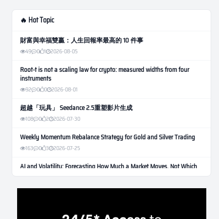
🔥 Hot Topic
財富與幸福雙贏：人生回報率最高的 10 件事
49
0
1
2026-08-05
Root-t is not a scaling law for crypto: measured widths from four
instruments
92
0
0
2026-08-01
超越「玩具」 Seedance 2.5重塑影片生成
108
0
2
2026-07-30
Weekly Momentum Rebalance Strategy for Gold and Silver Trading
163
0
3
2026-07-25
AI and Volatility: Forecasting How Much a Market Moves, Not Which
Way
134
0
0
2026-07-24
인생에 반전 기회는 몇 번이나 올까? 한국 소년 주식신 몰락으로
본 레버리지와 인성의 게임