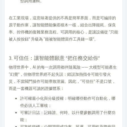
型調用邏輯。
在工業現場，這意味著提供的不再是簡單界面，而是可編排的
原子動作庫，讓智能體能像搭積木一樣，組合出降能耗、保良
率、控停機的復雜業務流程。可調用的核心，是讓設備從 “只能
被人按按鈕” 升級為 “能被智能體當作工具鏈一環”。
3. 可信任：讓智能體願意 “把任務交給你”
物理世界中，AI 的每一次調用都伴隨風險 —— 大模型可能產生
“幻覺”，但物理世界經不起失誤：錯誤加熱指令可能引發火
災，不當閥門操作可能導致泄漏。因此，“可信任” 不是口號，
而是一套機器可讀的證據體系：
許可權最小化與分級授權：明確哪些動作可自動化，哪
些必須人工審核；
可審計日誌：記錄誰、何時、以什麼參數調用了什麼功
能；
可靠性指標：公開調用成功率、延遲、可用性及降級回