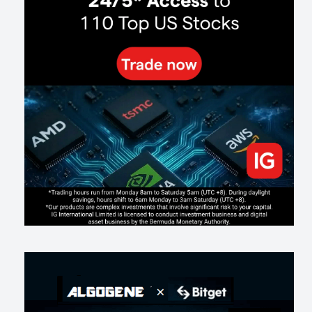
288
0
2
2026-07-21
Inside Trumps Trading Playbook: The Art of Market Manipulation
195
0
1
2026-07-19
Making probabilistic model forecasts tamper-evident (and why it
changes evaluation)
203
2
0
2026-07-17
AI走出聊天室 三巨頭爭定義權
179
0
1
2026-07-16
《人生七年》揭真相：改掉這 5 種「窮人思維」，財富自然來
217
0
3
2026-07-15