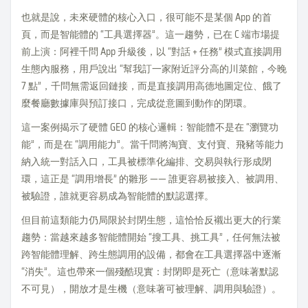
也就是說，未來硬體的核心入口，很可能不是某個 App 的首
頁，而是智能體的 “工具選擇器”。這一趨勢，已在 C 端市場提
前上演：阿裡千問 App 升級後，以 “對話 + 任務” 模式直接調用
生態內服務，用戶說出 “幫我訂一家附近評分高的川菜館，今晚
7 點”，千問無需返回鏈接，而是直接調用高德地圖定位、餓了
麼餐廳數據庫與預訂接口，完成從意圖到動作的閉環。
這一案例揭示了硬體 GEO 的核心邏輯：智能體不是在 “瀏覽功
能”，而是在 “調用能力”。當千問將淘寶、支付寶、飛豬等能力
納入統一對話入口，工具被標準化編排、交易與執行形成閉
環，這正是 “調用增長” 的雛形 —— 誰更容易被接入、被調用、
被驗證，誰就更容易成為智能體的默認選擇。
但目前這類能力仍局限於封閉生態，這恰恰反襯出更大的行業
趨勢：當越來越多智能體開始 “搜工具、挑工具”，任何無法被
跨智能體理解、跨生態調用的設備，都會在工具選擇器中逐漸
“消失”。這也帶來一個殘酷現實：封閉即是死亡（意味著默認
不可見），開放才是生機（意味著可被理解、調用與驗證）。