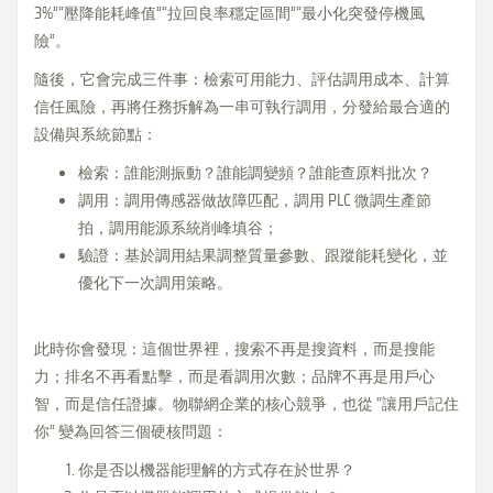
3%”“壓降能耗峰值”“拉回良率穩定區間”“最小化突發停機風
險”。
隨後，它會完成三件事：檢索可用能力、評估調用成本、計算
信任風險，再將任務拆解為一串可執行調用，分發給最合適的
設備與系統節點：
檢索：誰能測振動？誰能調變頻？誰能查原料批次？
調用：調用傳感器做故障匹配，調用 PLC 微調生產節
拍，調用能源系統削峰填谷；
驗證：基於調用結果調整質量參數、跟蹤能耗變化，並
優化下一次調用策略。
此時你會發現：這個世界裡，搜索不再是搜資料，而是搜能
力；排名不再看點擊，而是看調用次數；品牌不再是用戶心
智，而是信任證據。物聯網企業的核心競爭，也從 “讓用戶記住
你” 變為回答三個硬核問題：
你是否以機器能理解的方式存在於世界？