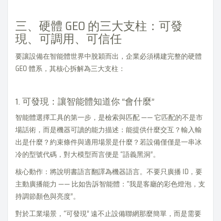
三、硬體 GEO 的三大支柱：可發
現、可調用、可信任
要讓設備在智能體世界中脫穎而出，企業必須構建完整的硬體
GEO 體系，其核心拆解為三大支柱：
1. 可發現：讓智能體知道你 “會什麼”
智能體選擇工具的第一步，是檢索與匹配 —— 它匹配的不是市
場話術，而是機器可讀的能力描述：能提供什麼交互？輸入輸
出是什麼？約束條件與適用場景是什麼？若設備僅僅是一串冰
冷的型號代碼，對大模型而言便是 “語義黑洞”。
核心動作：將說明書語言翻譯為機器語言。不要只廣播 ID，要
主動廣播能力 —— 比如告訴智能體：“我是客廳的彩色燈泡，支
持調節顏色與亮度”。
對於工業場景，“可發現” 遠不止設備聯網那麼簡單，而是需要