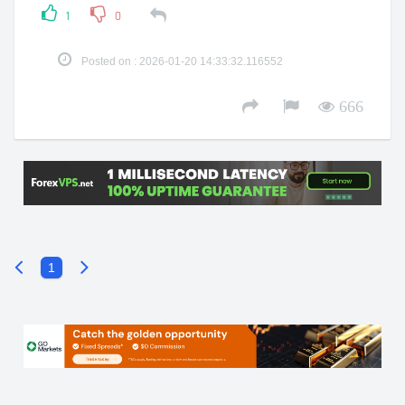
1
0
Posted on : 2026-01-20 14:33:32.116552
666
1