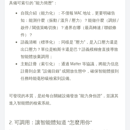
具備可索引的 “能力簡歷”：
自我介紹（能力化）：不僅報 MAC 地址，更要明確告
知：能測什麼（振動 / 溫升 / 壓力）？能做什麼（調頻 /
啟停 / 閾值策略切換）？邊界在哪（最高轉速 / 聯鎖條
件）？
語義清晰（標準化）：同樣是 “壓力”，是入口壓力還是
出口壓力？單位是帕斯卡還是巴？語義模糊會直接導致
智能體放棄調用；
主動註冊（索引化）：通過 Matter 等協議，將能力信息
註冊到企業 “設備目錄” 或開放生態中，確保智能體接到
任務時能毫秒級檢索到設備。
可發現的本質，是給每台關鍵設備發放 “能力身份證”，並讓其
進入智能體的檢索系統。
2. 可調用：讓智能體知道 “怎麼用你”