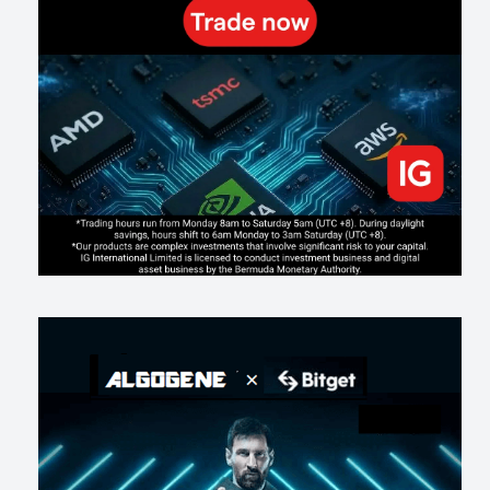
Making probabilistic model forecasts tamper-evident (and why it
changes evaluation)
203
2
0
2026-07-17
AI走出聊天室 三巨頭爭定義權
178
0
1
2026-07-16
《人生七年》揭真相：改掉這 5 種「窮人思維」，財富自然來
217
0
3
2026-07-15