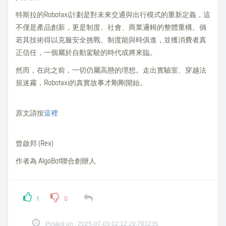
特斯拉的Robotaxi計劃是對未來交通與出行模式的重新定義，這
不僅是產品創新，更是制度、社會、商業邏輯的整體重構。倘
若其技術得以克服安全挑戰、制度能與時俱進，並獲消費者真
正信任，一個屬於自動駕駛的時代或將來臨。
然而，在此之前，一切仍屬高懸的理想。走出實驗室、穿越法
規迷霧，Robotaxi的真實故事才剛剛開始。
原文請按
這裡
曾啟邦 (Rex)
作者為 AlgoBot聯合創辦人
1
0
Posted on : 2025-07-03 02:12:20.783235