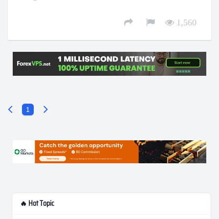
1,560
1
🔥 Hot Topic