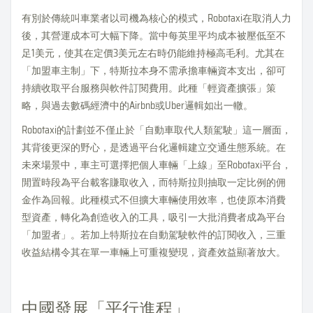
有別於傳統叫車業者以司機為核心的模式，Robotaxi在取消人力
後，其營運成本可大幅下降。當中每英里平均成本被壓低至不
足1美元，使其在定價3美元左右時仍能維持極高毛利。尤其在
「加盟車主制」下，特斯拉本身不需承擔車輛資本支出，卻可
持續收取平台服務與軟件訂閱費用。此種「輕資產擴張」策
略，與過去數碼經濟中的Airbnb或Uber邏輯如出一轍。
Robotaxi的計劃並不僅止於「自動車取代人類駕駛」這一層面，
其背後更深的野心，是透過平台化邏輯建立交通生態系統。在
未來場景中，車主可選擇把個人車輛「上線」至Robotaxi平台，
閒置時段為平台載客賺取收入，而特斯拉則抽取一定比例的佣
金作為回報。此種模式不但擴大車輛使用效率，也使原本消費
型資產，轉化為創造收入的工具，吸引一大批消費者成為平台
「加盟者」。若加上特斯拉在自動駕駛軟件的訂閱收入，三重
收益結構令其在單一車輛上可重複變現，資產效益顯著放大。
中國發展「平行進程」