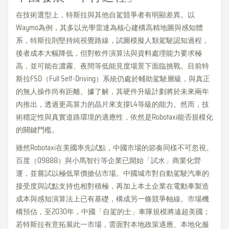
在技術選型上，特斯拉與其他自駕競爭者有明顯差異。以
Waymo為例，其多以光學雷達為核心建構高精地圖與感知體
系，特斯拉則堅持純視覺路線，試圖模擬人類駕駛認知過程，
後者成本大幅降低，但對軟件演算法與資料處理能力要求極
高，並可能在濃霧、夜間等低能見度場景下面臨挑戰。目前特
斯拉FSD（Full Self-Driving）系統仍處於輔助駕駛層級，與真正
的無人操作尚有距離。據了解，其硬件升級計劃將於未來兩年
內推出，透過更高算力的晶片來支撐L4等級的能力。然而，技
術穩定性與真實道路環境的適應性，依然是Robotaxi能否規模化
的關鍵門檻。
雖然Robotaxi在美國率先試點，中國市場的節奏同樣不可忽視。
百度（09888）與小馬智行等企業已開始「試水」商業化營
運，並嘗試以極低單價搶佔市場。中國城市對自動駕駛汽車的
接受度與試點支持也相對積極，再加上本土企業在電動車製造
成本與感知演算法上已有基礎，構成另一條競爭軸線。市場機
構預估，至2030年，中國「自駕的士」車隊規模將遠超美國；
若特斯拉有意拓展此一市場，需面對本地政策適應、本地化服