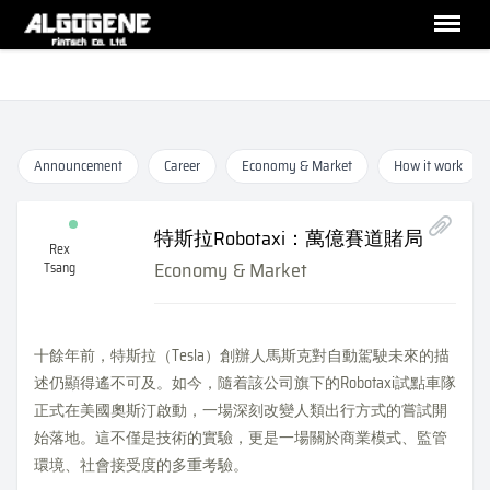
Announcement
Career
Economy & Market
How it work
特斯拉Robotaxi：萬億賽道賭局
Rex
Economy & Market
Tsang
十餘年前，特斯拉（Tesla）創辦人馬斯克對自動駕駛未來的描
述仍顯得遙不可及。如今，隨着該公司旗下的Robotaxi試點車隊
正式在美國奧斯汀啟動，一場深刻改變人類出行方式的嘗試開
始落地。這不僅是技術的實驗，更是一場關於商業模式、監管
環境、社會接受度的多重考驗。