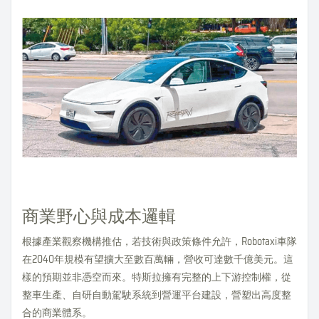
商業野心與成本邏輯
根據產業觀察機構推估，若技術與政策條件允許，Robotaxi車隊
在2040年規模有望擴大至數百萬輛，營收可達數千億美元。這
樣的預期並非憑空而來。特斯拉擁有完整的上下游控制權，從
整車生產、自研自動駕駛系統到營運平台建設，營塑出高度整
合的商業體系。