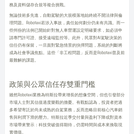
務及資料儲存合規等複合挑戰。
無論技術多先進，自動駕駛的大規模落地始終繞不開法律與倫
理問題。Robotaxi若涉入事故，責任如何劃分仍未有共識。而一
些州份的法例已開始針對無人車營運設定明確要求，如必須申
請專門許可證、接受遠端監控等。此外，民眾對AI駕駛決策的
信任仍有保留，一旦面對緊急情景的抉擇問題，系統的判斷將
成為社會爭議焦點。這些「非工程問題」反而是Robotaxi普及前
最難解的課題。
政策與公眾信任存雙重門檻
雖然Robotaxi業務為特斯拉帶來增長的想像空間，但也引發部分
市場人士對其估值過度樂觀的擔憂。有觀點認為，投資者把過
多希望寄託於尚未成熟的自駕業務，反而忽略目前核心汽車銷
售與利潤下滑的壓力。特斯拉近季交付量與盈利下降或對資本
市場帶來警示：科技突破值得期待，仍需時間與成本來換取現
實價值。