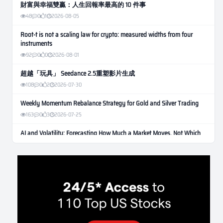
財富與幸福雙贏：人生回報率最高的 10 件事
48
0
1
2026-08-05
Root-t is not a scaling law for crypto: measured widths from four
instruments
92
0
0
2026-08-01
超越「玩具」 Seedance 2.5重塑影片生成
108
0
2
2026-07-30
Weekly Momentum Rebalance Strategy for Gold and Silver Trading
163
0
3
2026-07-25
AI and Volatility: Forecasting How Much a Market Moves, Not Which
Way
134
0
0
2026-07-24
인생에 반전 기회는 몇 번이나 올까? 한국 소년 주식신 몰락으로
본 레버리지와 인성의 게임
288
0
2
2026-07-21
Inside Trumps Trading Playbook: The Art of Market Manipulation
195
0
1
2026-07-19